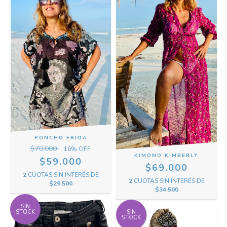
PONCHO FRIDA
$70.000
16
% OFF
KIMONO KIMBERLY
$59.000
$69.000
2
CUOTAS SIN INTERÉS DE
2
CUOTAS SIN INTERÉS DE
$29.500
$34.500
SIN
STOCK
SIN
STOCK