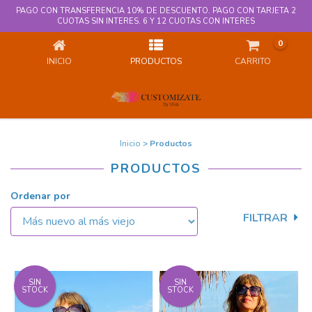
PAGO CON TRANSFERENCIA 10% DE DESCUENTO. PAGO CON TARJETA 2
PRODUCTOS
CUOTAS SIN INTERES. 6 Y 12 CUOTAS CON INTERES
0
INICIO
PRODUCTOS
CARRITO
Inicio
>
Productos
PRODUCTOS
Ordenar por
FILTRAR
SIN
SIN
STOCK
STOCK