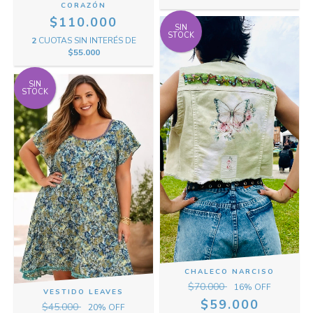
CORAZÓN
$110.000
SIN
STOCK
2
CUOTAS SIN INTERÉS DE
$55.000
SIN
STOCK
CHALECO NARCISO
$70.000
16
% OFF
VESTIDO LEAVES
$59.000
$45.000
20
% OFF