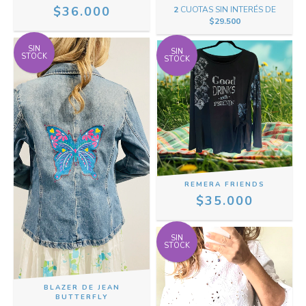
$36.000
2
CUOTAS SIN INTERÉS DE
$29.500
SIN
SIN
STOCK
STOCK
REMERA FRIENDS
$35.000
SIN
STOCK
BLAZER DE JEAN
BUTTERFLY