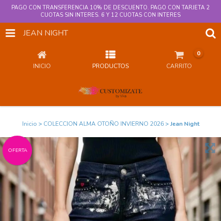
PAGO CON TRANSFERENCIA 10% DE DESCUENTO. PAGO CON TARJETA 2
CUOTAS SIN INTERES. 6 Y 12 CUOTAS CON INTERES
JEAN NIGHT
0
INICIO
PRODUCTOS
CARRITO
Inicio
>
COLECCION ALMA OTOÑO INVIERNO 2026
>
Jean Night
OFERTA