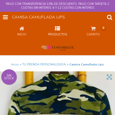
PAGO CON TRANSFERENCIA 10% DE DESCUENTO. PAGO CON TARJETA 2
CUOTAS SIN INTERES. 6 Y 12 CUOTAS CON INTERES
CAMISA CAMUFLADA LIPS
0
INICIO
PRODUCTOS
CARRITO
Inicio
>
TU PRENDA PERSONALIZADA
>
Camisa Camuflada Lips
SIN
STOCK