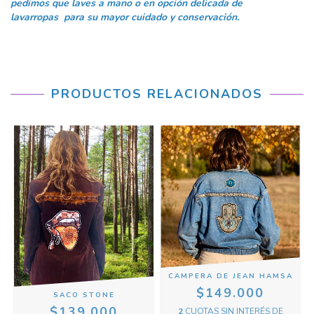
pedimos que laves a mano o en opción delicada de
lavarropas para su mayor cuidado y conservación.
PRODUCTOS RELACIONADOS
CAMPERA DE JEAN HAMSA
$149.000
SACO STONE
$139.000
E
2
CUOTAS SIN INTERÉS DE